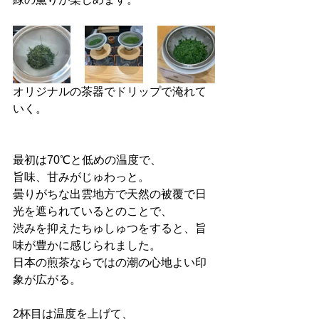
オリジナルの茶器でドリップで淹れて
いく。
最初は70℃と低めの温度で、
旨味、甘みがじゅわっと。
曇りがちな出雲地方で天然の被覆で日
光を遮られているとのことで、
渋みを抑えたちゅしゅつをすると、旨
味が豊かに感じられました。
日本の煎茶ならではの潮の心地よい印
象が広がる。
2杯目は温度を上げて、