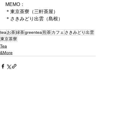
MEMO：
＊東京茶寮（三軒茶屋）
＊さきみどり出雲（島根）
tea
お茶
緑茶
greentea
煎茶
カフェ
さきみどり出雲
東京茶寮
Tea
&More
すべて表示
最新記事