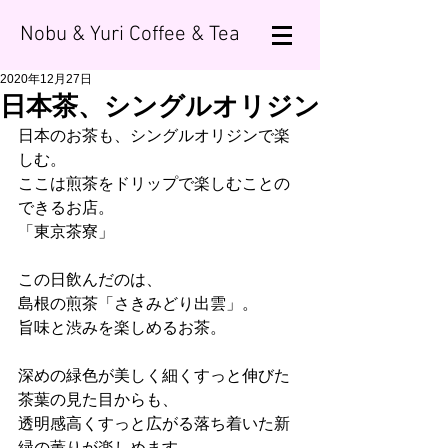
Nobu & Yuri Coffee & Tea
2020年12月27日
日本茶、シングルオリジン
日本のお茶も、シングルオリジンで楽
しむ。
ここは煎茶をドリップで楽しむことの
できるお店。
「東京茶寮」
この日飲んだのは、
島根の煎茶「さきみどり出雲」。
旨味と渋みを楽しめるお茶。
深めの緑色が美しく細くすっと伸びた
茶葉の見た目からも、
透明感高くすっと広がる落ち着いた新
緑の薫りが楽しめます。