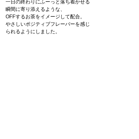
一日の終わりにふーっと落ち着かせる
瞬間に寄り添えるような、
OFFするお茶をイメージして配合。
やさしいポジティブフレーバーを感じ
られるようにしました。
今回のギフトセット、
旦那さまの自家焙煎情報はこちら▼
コーヒー＆お茶ギフトボックス（2
月）